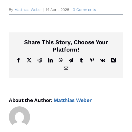
By
Matthias Weber
|
14 April, 2026
|
0 Comments
Share This Story, Choose Your
Platform!
Facebook
X
Reddit
LinkedIn
WhatsApp
Telegram
Tumblr
Pinterest
Vk
Xing
Email
About the Author:
Matthias Weber