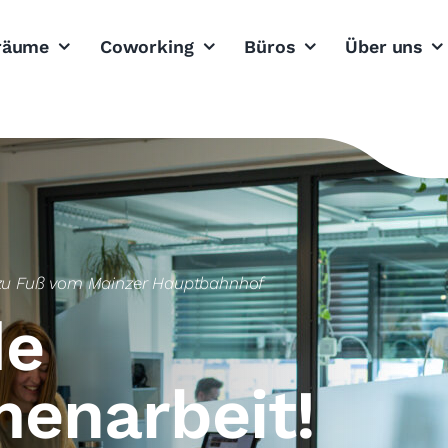
sräume
Coworking
Büros
Über uns
 zu Fuß vom Mainzer Hauptbahnhof
de
enarbeit!