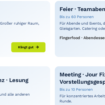
Feier · Teamaben
Bis zu 60 Personen
 Großer ruhiger Raum,
Für Abende und Events, d
Gleisgarten. Catering od
Fingerfood · Abendessen 
Klingt gut
Meeting · Jour Fix
nz · Lesung
Vorstellungsges
Bis zu 10 Personen
 und alle anderen
Für konzentriertes Arbei
Runde.