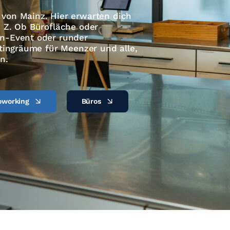
von Mainz. Hier erwarten dich
 Z. Ob Bürofläche oder
n-Event oder runder
etingräume für Meenzer und alle,
n.
oworking
Büros