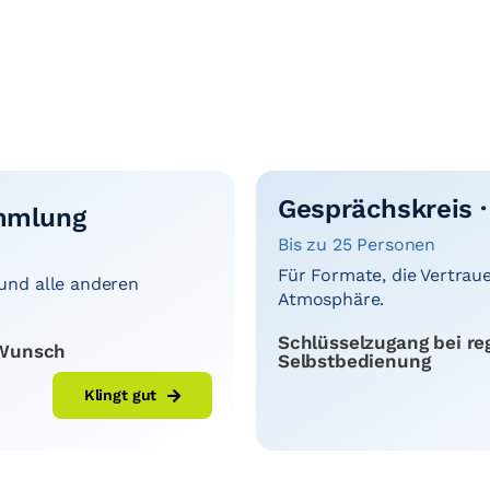
Gesprächskreis ·
ammlung
Bis zu 25 Personen
Für Formate, die Vertrau
 und alle anderen
Atmosphäre.
Schlüsselzugang bei re
f Wunsch
Selbstbedienung
Klingt gut