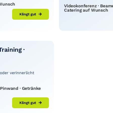
f Wunsch
Videokonferenz · Beamer
Catering auf Wunsch
Klingt gut
raining ·
oder verinnerlicht
· Pinwand · Getränke
Klingt gut