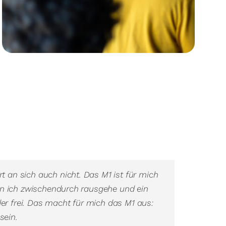
t an sich auch nicht. Das M1 ist für mich
Wenn ich zwischendurch rausgehe und ein
er frei. Das macht für mich das M1 aus:
sein.