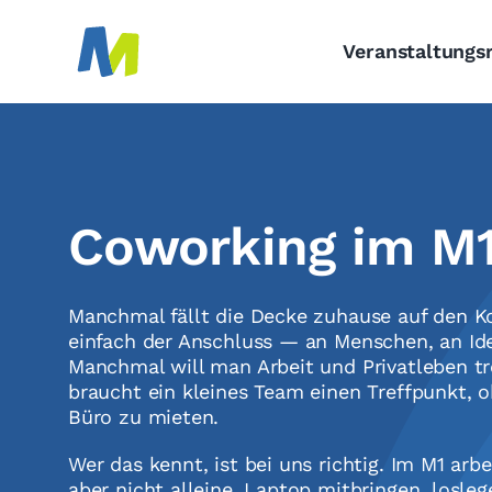
Skip
to
Veranstaltung
content
Coworking im M
Manchmal fällt die Decke zuhause auf den K
einfach der Anschluss — an Menschen, an Ide
Manchmal will man Arbeit und Privatleben 
braucht ein kleines Team einen Treffpunkt, o
Büro zu mieten.
Wer das kennt, ist bei uns richtig. Im M1 arb
aber nicht alleine. Laptop mitbringen, losleg