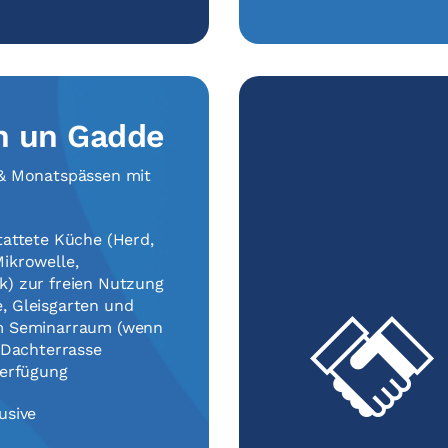
h un Gadde
 & Monatspässen mit
tattete Küche (Herd,
ikrowelle,
k) zur freien Nutzung
, Gleisgarten und
m Seminarraum (wenn
e Dachterrasse
Verfügung
usive