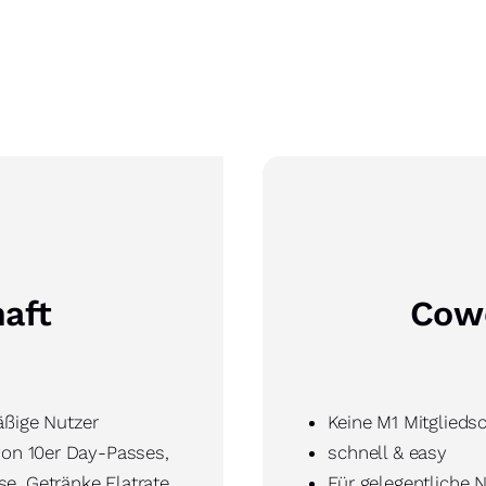
aft
Cow
äßige Nutzer
Keine M1 Mitglieds
von 10er Day-Passes,
schnell & easy
, Getränke Flatrate,
Für gelegentliche 