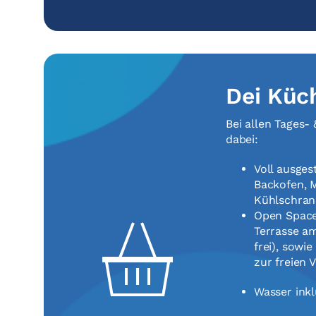
Dei Küc
Bei allen Tages-
dabei:
Voll ausges
Backofen, M
Kühlschran
Open Space
Terrasse a
frei), sowi
zur freien 
Wasser inkl