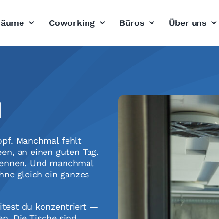
sräume
Coworking
Büros
Über uns
1
opf. Manchmal fehlt
en, an einen guten Tag.
trennen. Und manchmal
hne gleich ein ganzes
eitest du konzentriert —
en. Die Tische sind