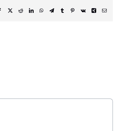
Facebook
X
Reddit
LinkedIn
WhatsApp
Telegram
Tumblr
Pinterest
Vk
Xing
Email