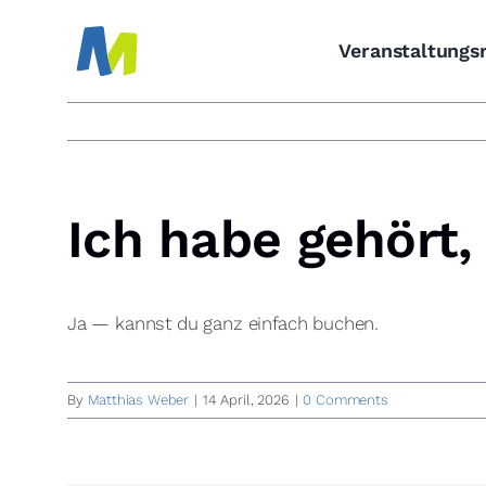
Skip
to
Veranstaltung
content
Ich habe gehört,
Ja — kannst du ganz einfach buchen.
By
Matthias Weber
|
14 April, 2026
|
0 Comments