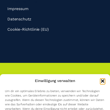
Hilfreiche Links
Impressum
Datenschutz
Cookie-Richtlinie (EU)
Du kennst dich bei uns schon aus?
Einwilligung verwalten
Um dir ein optimales Erlebnis zu bieten, verwenden wir Technologien
wie Cookies, um Geräteinformationen zu speichern und/oder darauf
zuzugreifen. Wenn du diesen Technologien zustimmst, können wir Daten
M1 Mitgliederbereich
wie das Surfverhalten oder eindeutige IDs auf dieser Website
verarbeiten. Wenn du deine Einwilligung nicht erteilst oder zurückziehst,