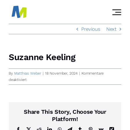
Skip
to
content
Previous
Next
Suzanne Keeling
By
Matthias Weber
|
18 November, 2024
|
Kommentare
für
deaktiviert
Suzanne
Keeling
Share This Story, Choose Your
Platform!
Facebook
X
Reddit
LinkedIn
WhatsApp
Telegram
Tumblr
Pinterest
Vk
Xing